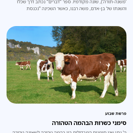
'משנה-תורה'), שונה מקודמיו. ספר "דברים" נכתב דרך שכלו
והשגתו של בן-אדם, משה רבנו, כאשר השכינה "נכנסת
ומתלבשת" במחשבתו של משה.
פרשת שבוע
סימני כשרות הבהמה הטהורה
ה' נתן שני סימנים המבדילים בין בהמה טהורה לשאינה טהורה.