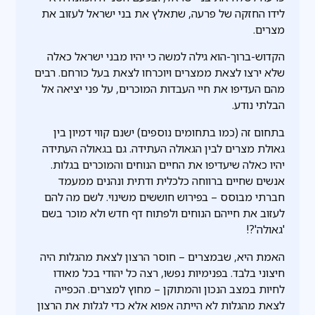
לידו החזקה של פרעה, שתאלץ את בני ישראל לעזוב את
מצרים.
הקדוש-ברוך-הוא גילה למשה כי יהיו מבני ישראל כאלה
שלא ירצו לצאת ממצרים ויוכרחו לצאת בעל כורחם. רבים
מהם העדיפו את חיי העבדות המוכרים, על פני יציאה אל
הבלתי נודע.
בתחום זה (כמו בתחומים נוספים) ישנם קווי דמיון בין
גאולת מצרים לבין הגאולה העתידה. גם בגאולה העתידה
יהיו כאלה שיעדיפו את החיים הנוחים והמוכרים בגלות.
אנשים שחיים ברווחה כלכלית ודתית ונהנים ממעמד
חברתי מבוסס – בפירוש חוששים משינוי. לשם מה להם
לעזוב את חייהם הנוחים ולפתוח דף חדש ולא מוכר בשם
'גאולה'?!
האמת היא, שבמצרים – חוסר הרצון לצאת מהגלות היה
חיצוני בלבד. בפנימיות נפשו, רצה כל יהודי בכל מאודו
לחיות במצב הנכון והמתוקן – מחוץ למצרים. הכפייה
לצאת מהגלות לא הייתה אפוא אלא כדי לגלות את הרצון