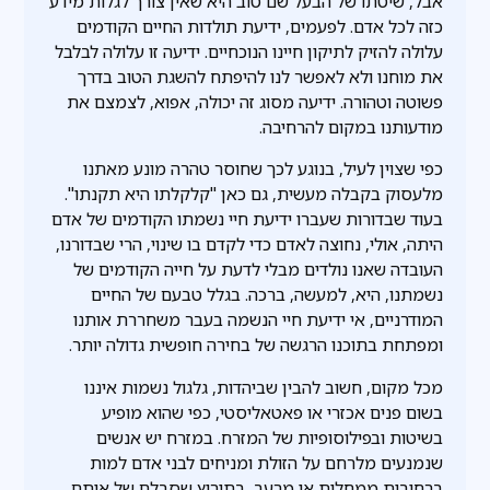
אבל, שיטתו של הבעל שם טוב היא שאין צורך לגלות מידע
כזה לכל אדם. לפעמים, ידיעת תולדות החיים הקודמים
עלולה להזיק לתיקון חיינו הנוכחיים. ידיעה זו עלולה לבלבל
את מוחנו ולא לאפשר לנו להיפתח להשגת הטוב בדרך
פשוטה וטהורה. ידיעה מסוג זה יכולה, אפוא, לצמצם את
מודעותנו במקום להרחיבה.
כפי שצוין לעיל, בנוגע לכך שחוסר טהרה מונע מאתנו
מלעסוק בקבלה מעשית, גם כאן "קלקלתו היא תקנתו".
בעוד שבדורות שעברו ידיעת חיי נשמתו הקודמים של אדם
היתה, אולי, נחוצה לאדם כדי לקדם בו שינוי, הרי שבדורנו,
העובדה שאנו נולדים מבלי לדעת על חייה הקודמים של
נשמתנו, היא, למעשה, ברכה. בגלל טבעם של החיים
המודרניים, אי ידיעת חיי הנשמה בעבר משחררת אותנו
ומפתחת בתוכנו הרגשה של בחירה חופשית גדולה יותר.
מכל מקום, חשוב להבין שביהדות, גלגול נשמות איננו
בשום פנים אכזרי או פאטאליסטי, כפי שהוא מופיע
בשיטות ובפילוסופיות של המזרח. במזרח יש אנשים
שנמנעים מלרחם על הזולת ומניחים לבני אדם למות
ברחובות ממחלות או מרעב, בתירוץ שסבלם של אותם