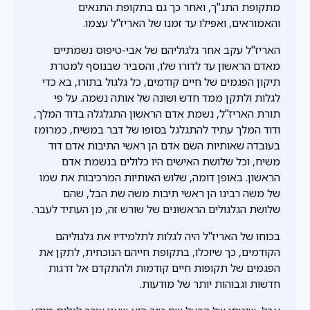
מתקופת התנ"ך, ואחר כך גם בתקופת התנאים
והאמוראים, ואפילו עד זמנו של האריז"ל עצמו.
האריז"ל עקב אחר גלגוליהם של אבי-טיפוס נשמתיים
מאדם הראשון עד לדורו שלו, והסביר שבנוסף למטרת
תיקון הפגמים של חיים קודמים, כל גלגול בתורו, בא כדי
לגלות ולתקן ממד חדש ושונה של אותה נשמה. על פי
תורת האריז"ל, נשמת אדם הראשון התגלגלה בדוד המלך,
ודוד המלך עתיד להתגלגל בסופו של דבר במשיח, כמרומז
בעובדה שאותיות השם אדם הן ראשי התיבות אדם דוד
משיח, וכל שלושת האישים היו כלולים בנשמת אדם
הראשון. באופן דומה, שלוש האותיות המרכיבות את שמו
של משה רבינו הן ראשי תיבות משה שת הבל, שהם
שלושת הגלגולים הראשונים של שורש זה, מן העתיד לעבר.
בכוחו של האריז"ל היה לגלות לתלמידיו את גלגוליהם
הקודמים, כך שיוכלו, בתקופת חייהם הנוכחית, לתקן את
הפגמים של תקופות חיים קודמות ולהתקדם אל דרגות
חדשות וגבוהות יותר של מודעות.