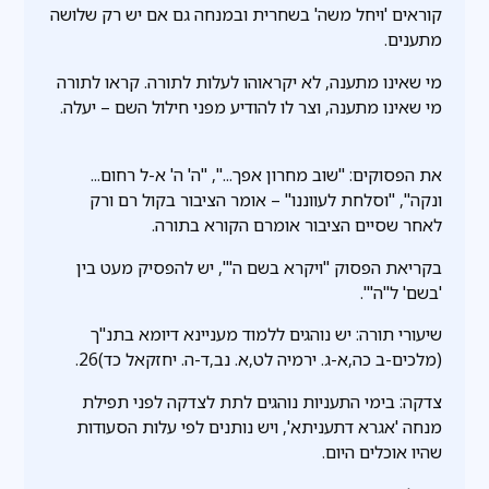
קוראים 'ויחל משה' בשחרית ובמנחה גם אם יש רק שלושה
מתענים.
מי שאינו מתענה, לא יקראוהו לעלות לתורה. קראו לתורה
מי שאינו מתענה, וצר לו להודיע מפני חילול השם – יעלה.
את הפסוקים: "שוב מחרון אפך...", "ה' ה' א-ל רחום...
ונקה", "וסלחת לעווננו" – אומר הציבור בקול רם ורק
לאחר שסיים הציבור אומרם הקורא בתורה.
בקריאת הפסוק "ויקרא בשם ה'", יש להפסיק מעט בין
'בשם' ל"ה'".
שיעורי תורה: יש נוהגים ללמוד מעניינא דיומא בתנ"ך
(מלכים-ב כה,א-ג. ירמיה לט,א. נב,ד-ה. יחזקאל כד)26.
צדקה: בימי התעניות נוהגים לתת לצדקה לפני תפילת
מנחה 'אגרא דתעניתא', ויש נותנים לפי עלות הסעודות
שהיו אוכלים היום.