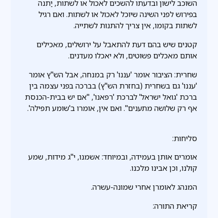
השוכב לישון ובדעתו להשכים לאכול או לשתות, יַתנה
בפירוש לפני השינה שיוכל לאכול או לשתות. ואם רגיל
לשתות בקומו, אין צריך להתנות לשתייה.
קטנים שיש בהם דעת להתאבל על ירושלים, מאכילים
אותם מאכלים פשוטים, ולא יאכלו מעדנים.
שחרית: הציבור אומר 'עננו' רק במנחה, אבל הש"ץ אומר
'עננו' גם בשחרית (בחזרת הש"ץ) בברכה בפני עצמה בין
ברכת 'גואל ישראל' לברכת 'רפאנו', "אם יש בבית-הכנסת
אף רק שלושה מתענים". ואם אין, אומרו ב'שומע תפילה'.
סליחות:
אומרים אותן בעמידה, ובמיוחד: אשמנו, י"ג מידות, שמע
קולנו, וכן אבינו מלכנו.
המנהג לאומרן אחרי שמונה-עשרה.
קריאת התורה: