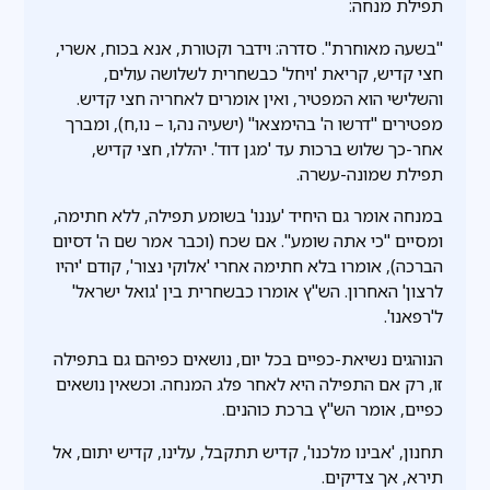
תפילת מנחה:
"בשעה מאוחרת". סדרה: וידבר וקטורת, אנא בכוח, אשרי,
חצי קדיש, קריאת 'ויחל' כבשחרית לשלושה עולים,
והשלישי הוא המפטיר, ואין אומרים לאחריה חצי קדיש.
מפטירים "דרשו ה' בהימצאו" (ישעיה נה,ו – נו,ח), ומברך
אחר-כך שלוש ברכות עד 'מגן דוד'. יהללו, חצי קדיש,
תפילת שמונה-עשרה.
במנחה אומר גם היחיד 'עננו' בשומע תפילה, ללא חתימה,
ומסיים "כי אתה שומע". אם שכח (וכבר אמר שם ה' דסיום
הברכה), אומרו בלא חתימה אחרי 'אלוקי נצור', קודם 'יהיו
לרצון' האחרון. הש"ץ אומרו כבשחרית בין 'גואל ישראל'
ל'רפאנו'.
הנוהגים נשיאת-כפיים בכל יום, נושאים כפיהם גם בתפילה
זו, רק אם התפילה היא לאחר פלג המנחה. וכשאין נושאים
כפיים, אומר הש"ץ ברכת כוהנים.
תחנון, 'אבינו מלכנו', קדיש תתקבל, עלינו, קדיש יתום, אל
תירא, אך צדיקים.