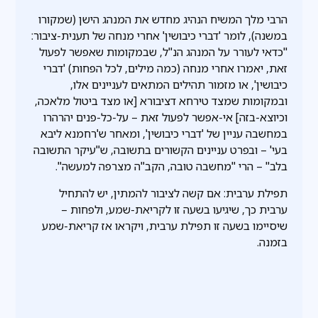
הרבי מלך המשיח הנהיג מחדש את המנהג הישן (שמקורו
במשנה), לומר 'דברי כיבושין' אחרי מנחה של תענית-ציבור:
"כדאי לעורר על המנהג הנ"ל, שבמקומות שאפשר לפעול
זאת, יאמרו אחרי מנחה (כמה מילים, לכל הפחות) 'דברי
כיבושין', או מזמור תהילים המתאים לעניינים אלו,
ובמקומות שמצד טירחא דציבורא [או מצד ביטול מלאכה,
וכיוצא-בזה] אי-אפשר לפעול זאת – על-כל-פנים יהרהרו
במחשבה עניין של 'דברי כיבושין', ומאחר ש'רחמנא ליבא
בעי' – ובפרט עניינים הקשורים בתשובה, ש"עיקר התשובה
בלב" – הרי "מחשבה טובה, הקב"ה מצרפה למעשה".
תפילת ערבית: אם קשה לציבור להמתין, יש להתחיל
ערבית כך, שיגיעו בשעה זו לקריאת-שמע, ולפחות –
שיסיימו בשעה זו תפילת ערבית, ויקראו אז קריאת-שמע
בזמנה.