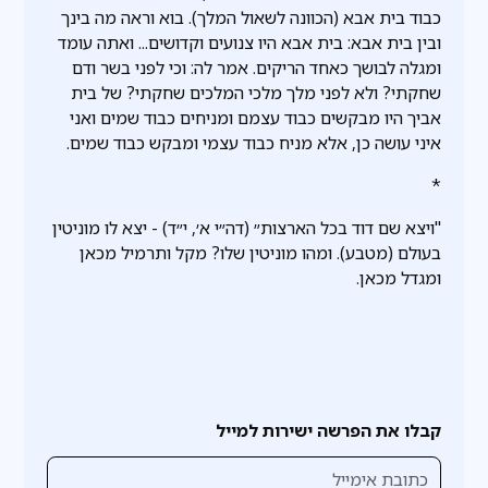
כבוד בית אבא (הכוונה לשאול המלך). בוא וראה מה בינך
ובין בית אבא: בית אבא היו צנועים וקדושים... ואתה עומד
ומגלה לבושך כאחד הריקים. אמר לה: וכי לפני בשר ודם
שחקתי? ולא לפני מלך מלכי המלכים שחקתי? של בית
אביך היו מבקשים כבוד עצמם ומניחים כבוד שמים ואני
איני עושה כן, אלא מניח כבוד עצמי ומבקש כבוד שמים.
*
"ויצא שם דוד בכל הארצות״ (דה״י א׳, י״ד) - יצא לו מוניטין
בעולם (מטבע). ומהו מוניטין שלו? מקל ותרמיל מכאן
ומגדל מכאן.
קבלו את הפרשה ישירות למייל