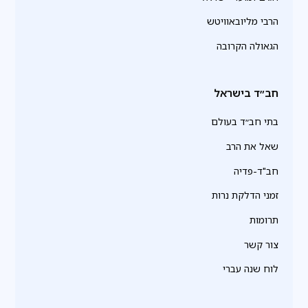
הרבי מליובאוויטש
הגאולה הקרובה
חב״ד בישראל
בתי חב״ד בעולם
שאל את הרב
חב"ד-פדיה
זמני הדלקת נרות
תרומות
צור קשר
לוח שנה עברי