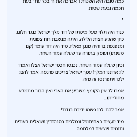
כמה טובה היא השטות ו"אברכה את ה׳ בכל עת״ בעת
חכמה ובעת שטות.
*
כנור היה תלוי מעל מיטתו של דוד מלך ישראל כנגד חלונו.
כיון שהגיע חצות הלילה, היתה מנשבת רוח צפונית
ומנפנפת בו והיה מנגן מאליו. מיד היה דוד עומד (קם
משנתו) ועוסק בתורה עד שעלה עמוד השחר.
וכיון שעלה עמוד השחר, נכנסו חכמי ישראל אצלו ואמרו
לו: אדוננו המלך! עמך ישראל צריכים פרנסה. אמר להם:
ילכו ויתפרנסו זה מזה.
אמרו לו: אין הקומץ משביע את הארי ואין הבור מתמלא
מחולייתו...
אמר להם: לכו פשטו ידיכם בגדוד!
מיד יועצים באחיתופל ונמלכים בסנהדרין ושואלים באורים
ותומים ויוצאים למלחמה.