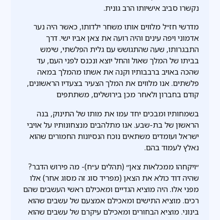
נקשרו סביב אישיותו הרב גונית.
מדרשי חז״ל מלווים אותו משחר ילדותו, כאשר היה נער
אדמוני ויפה עינים והיה רועה את צאן אביו ישי. דרך
התבגרותו, שעה שהתגושש עם גלית הפלשתי, שימש
בביתו של המלך שאול והחל יוצא ונכנס לפני העם, עד
שהכה באויב ברבבותיו וקנה את אשתו מהמלך במאה
פלשתים. אנו מלווים את המלך הצעיר בצעדיו הראשונים,
קודם בחברון ולאחר מכן בירושלים, משתתפים
בשמחותיו ומבכים יחד עמו את מותו של התינוק, בנה
הראשון של בת-שבע. אנו מתלהבים מנצחונותיו על אויבי
ישראל ועומדים משתאים נוכח הנסיונות החמורים שהוא
נאלץ לעמוד בהם.
״ויקחהו ממכלאות צאן״ (תהלים ע״ח)- מה פירוש הדבר?
שהיה דוד כולא את הצאן (מפריד סוג זה מסוג אחר) אלו
מפני אלו. היה מוציא הגדיים ומאכילם ראשי העשבים שהם
רכים. מוציא התישים ומאכילם אמצעם של עשבים שהוא
בינוני. מוציא הבחורים ומאכילם עיקרם של עשבים שהוא