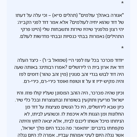
*
"אגורה באהלך עולמים" (תהלים ס״א) – וכי עלה על דעתו
של דוד שהוא יחיה לעולמים? אלא אמר דוד לפני הקב״ה:
יהי רצון מלפניך שיהיו שירות ותשבחות שלי (היינו פרקי
התהילים) נאמרות בבתי כנסיות ובבתי מדרשות לעולם.
*
״ודוד מכרכר בכל עוז לפני ה׳״ (שמואל ב׳ ו') - כיצד העלה
דוד את ארון בית ה׳ לירושלים ?אמרו רבותינו: באותה שעה
היה דוד לבוש בגדי זהב סנונין (מין זהב טהור) דומים לפז
והיה מקיש ידיו זו על זו וטופח ואומד כירי-רם, כירי-רם.
וכיון שהיה מכרכר, היה הזהב המסונן שעליו קולו פוזז. והיו
ישראל מריעין ותוקעין בשופרות ובחצוצרות ובכל כלי שיר.
כיון שבא לירושלים, היו כל הנשים מציצות על דוד מן
החלונות ומן הגגות ולא איכפת לו. וכשהגיע לביתו, לא
הניחתו מיכל אשתו ליכנס לבית, אלא יצאה לחוץ והיתה
מקפחתו בדברים: ״ותאמר: מה נכבד היום מלך ישראל,
אשר נגלה היום לעיני אמהות עבדיו,. אמרה לו: היום נגלה