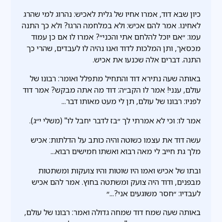
כיון שבא דוד, אמרו אחיו של גלית לאכיש: נהרוג למי שהרג
לאחינו. אמר להם אכיש: ולא במלחמה הרגו? ולא כך התנה
עמו: ״אם יוכל להלחם אתי והכני״? אמרו לו אם כן עמוד
מכסאך, ותן המלכות לדוד ואנו נהיה לו לעבדים, שהרי כך
התנה. דברים אלה שכנעו את אכיש.
באותה שעה נתירא דוד והתחיל מתפלל ואומר: רבונו של
עולם, ענני! אמר לו הקב״ה: דוד מה אתה מבקש? אמר דוד
לפניו: רבונו של עולם, תן לי מעט מאותו דבר...
אמר לו: וכי לא אמרתי לך ״בז לדבר יחבל לו" (משלי י״ג).
עשה דוד את עצמו כשוטה והיה כותב על הדלתות: אכיש
מלך גת חייב לי מאה רבוא ואשתו חמישים רבוא...
ובתו של אכיש ואמו היו שוטות והיו צועקות ומשתטות
מבפנים, ודוד היה צועק ומשתטה בחוץ. אמר להם אכיש
לעבדיו: ״חסר משוגעים אני?...״
באותה שעה שמח דוד שמחה גדולה ואמר: רבונו של עולם,