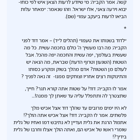
קשה. אמר הקב״ה: מי שיודע לרעות הצאן איש לפי כוחו-
יבוא וירעה צאני, אלו ישראל. וזהו שנאמר: ״מאחר עלות
הביאו לרעות ביעקב עמו״ (שם).
*
״לדוד בשנותו את טעמו״ (תהלים ל״ד) – אמר דוד לפני
הקב״ה: מה רבו מעשיך ה' כולם בחכמה עשית. כל מה
שעשית בעולמך, יפה עשית והחכמה יפה מהכל. אבל
השטות (השגעון וטרוף הדעת) שבראת, מה הנאה יש
לעולם מן השטות? אדם מהלך בשוק ומקרע כסותו
והתינוקות רצים אחריו וצוחקים ממנו- זה נאה לפניך ?
אמר לו הקב״ה: דוד! על שטות אתה קורא תגר? חייך,
שתצטרך לה ותתפלל עליה עד שאתן לך ממנה!...
לא היו ימים מרובים עד שהלך דוד אצל אכיש מלך
פלשתים. אמר לו הקב״ה: דוד! אצל אכיש אתה הולך?!
אתמול הרגת את גלית ועדיין לא נתיבש דמו ואחיו של גלית
שומרי ראשו של אכיש הם, ואתה הולך אצלו וחרבו של גלית
בידיך?!