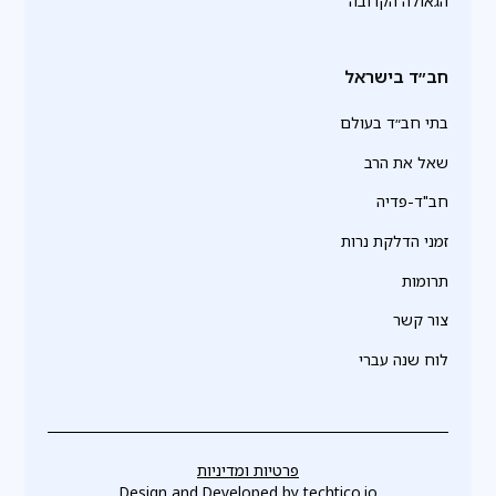
הגאולה הקרובה
חב״ד בישראל
בתי חב״ד בעולם
שאל את הרב
חב"ד-פדיה
זמני הדלקת נרות
תרומות
צור קשר
לוח שנה עברי
פרטיות ומדיניות
Design and Developed by
techtico.io