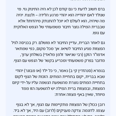
ברם חשוב לדעת כי גם קודם לכן לא היה התינוק גוי. מי
שנולד לאם יהודייה הוא יהודי מרגע הלידה – ולנצח. יהיה
מה שיהיה, הוא לעולם לא יוכל להתנתק מיהדותו! אלא
שבברית המילה נוצר חיבור משמעותי של הנפש האלוקית
עם גופו.
גם לאחר הברית, עדיין החיבור לא מושלם. רק בכניסה לגיל
המצוות מגיע החיבור לשיאו. אך מכל מקום, כפי שמתאר
אדמו"ר הזקן (רבי שניאור זלמן מלאדי) בשולחן ערוך,
מדובר בפרק משמעותי ומכריע בקשר של הנפש עם הגוף.
בגמרא (סנהדרין קי ב) נאמר, כי כל ילד (או מבוגר) יהודי
שבא בברית, יקום בתחיית המתים. הזכות של הגוף לקום
בתחיית המתים נוצרת מהשפעת הנשמה עליו על-ידי קיום
המצוות, ובמצוות ברית המילה יש להשפעה הזו ממד
מיוחד, שאין באף מצווה אחרת:
רובן ככולן של המצוות מתקיימות עם הגוף, אך לא בגוף
עצמו. לדוגמה: צדקה מעניקים (לרוב) עם היד, אך לא ביד.