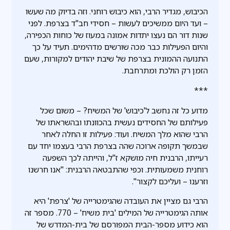
הכיבוש, מגדיר הרבי, הוא כיבוש רוחני. וזה בדיוק מה שעשו
– ועד היום ממשיכים לעשות – חסידי חב"ד בצרפת. לפני
שנות דור הם נעצו יתדות אמונה במעוז של כוחות הכפירה,
והיום הפעילות כבר מכה שורשים מדהימים. תעיד על כך
התנועה ההמונית בצרפת של שיבת יהודים למקורות, שעם
הזמן רק הולכת ומתרחבת.
***
מדוע כל זה נחשב ל'כיבוש' של המשיח? – משום שכל
פעילותם של החסידים נעשית בהכוונתו ובהשראתו של
הרבי שהוא מלך המשיח. ועוד: פעילות זו החלה לאחר
שבמשך תקופה ארוכה שהה בצרפת הרבי בעצמו יחד עם
רעייתו, הרבנית חיה מושקא ז"ל, והייתה לכך השפעה
רוחנית משמעותית. וכפי שהתבטאה הרבנית: "אנו חרשנו
וזרענו – ועליכם לקצור".
הרבי גם מציין את העובדה שהגימטרייה של 'צרפת' היא
אותה הגימטרייה של המילים 'בית משיח' – 770. מספר זה
הוא כידוע מספר-הבית המפורסם של בית-המדרש של