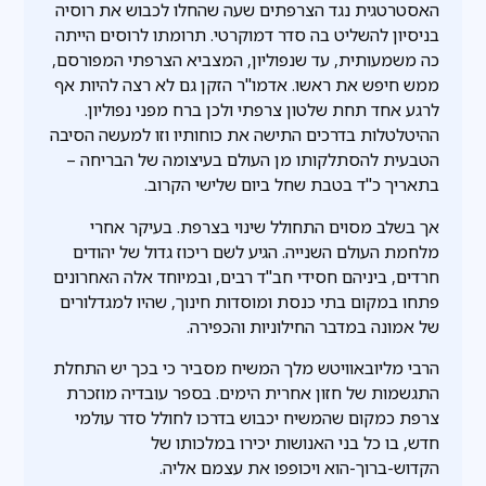
האסטרטגית נגד הצרפתים שעה שהחלו לכבוש את רוסיה
בניסיון להשליט בה סדר דמוקרטי. תרומתו לרוסים הייתה
כה משמעותית, עד שנפוליון, המצביא הצרפתי המפורסם,
ממש חיפש את ראשו. אדמו"ר הזקן גם לא רצה להיות אף
לרגע אחד תחת שלטון צרפתי ולכן ברח מפני נפוליון.
ההיטלטלות בדרכים התישה את כוחותיו וזו למעשה הסיבה
הטבעית להסתלקותו מן העולם בעיצומה של הבריחה –
בתאריך כ"ד בטבת שחל ביום שלישי הקרוב.
אך בשלב מסוים התחולל שינוי בצרפת. בעיקר אחרי
מלחמת העולם השנייה. הגיע לשם ריכוז גדול של יהודים
חרדים, ביניהם חסידי חב"ד רבים, ובמיוחד אלה האחרונים
פתחו במקום בתי כנסת ומוסדות חינוך, שהיו למגדלורים
של אמונה במדבר החילוניות והכפירה.
הרבי מליובאוויטש מלך המשיח מסביר כי בכך יש התחלת
התגשמות של חזון אחרית הימים. בספר עובדיה מוזכרת
צרפת כמקום שהמשיח יכבוש בדרכו לחולל סדר עולמי
חדש, בו כל בני האנושות יכירו במלכותו של
הקדוש-ברוך-הוא ויכופפו את עצמם אליה.