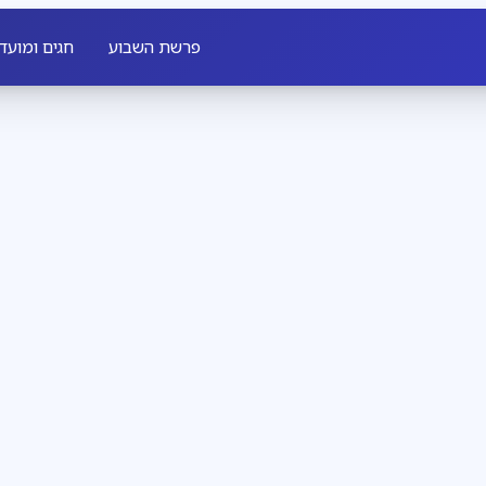
פרשת השבוע
חגים ומועד
חדשות חב״ד
3
דקות קריאה
שבת שכולה משיח
מגזין
3
דקות קריאה
להתחתן עם רחל, 
 לכל יהודי, מאיר לו פנים
ל מלך מלכי המלכים