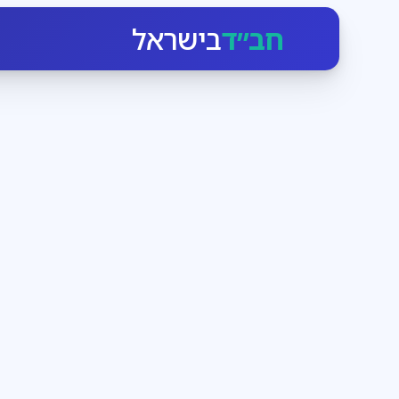
חב״ד
בישראל
חגי ומועדי ישראל
3
דקות קריאה
הזמן לעבוד בעצמנו
בחודש אלול הקדוש-ברוך-הוא יוצא כביכול מארמונו ומתקרב
ומנגיש לו את עצמו. מי שרק רוצה, יכול בן רגע לעמוד מו