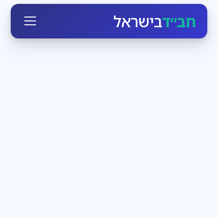
חב״ד
בישראל
חגי ומועדי ישראל
3
דקות קריאה
הזמן לעבוד בעצמנו
בחודש אלול הקדוש-ברוך-הוא יוצא כביכול מארמונו
ומתקרב לכל יהודי, מאיר לו פנים ומנגיש לו את עצמו. מי
שרק רוצה, יכול בן רגע לעמוד מול מלך מלכי המלכים
חדשות חב״ד
3
דקות קריאה
שבת שכולה משיח