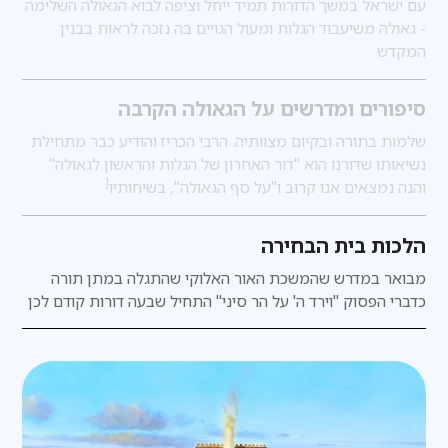
עם ישראל במשך הדורות תמיד ייחל וציפה לבוא הגאולה השלימה
- גאולה משיעבוד הגלות ומעול הגויים בה נזכה לראות בבנין
המקדש
סיפורים ומדרשים על הגאולה הקרבה
שלמות בתורה ובקיום מצוותיה. הרבי הכריז והודיע כבר מתחילת
נשיאותו שדורנו הוא "דור האחרון של הגלות והראשון לגאולה"
[
והנה נמצאים אנו קרוב ו"על סף הגאולה", בשיחותיו
הלכות בית הבחירה
מבואר במדרש
שהמשכת האור האלוקי שהתגלה במתן תורה
כדברי הפסוק "וירד ה' על הר סיני" התחיל שבעה דורות קודם לכן