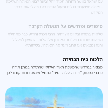
עם ישראל במשך הדורות תמיד ייחל וציפה לבוא הגאולה השלימה
- גאולה משיעבוד הגלות ומעול הגויים בה נזכה לראות בבנין
המקדש
סיפורים ומדרשים על הגאולה הקרבה
שלמות בתורה ובקיום מצוותיה. הרבי הכריז והודיע כבר מתחילת
נשיאותו שדורנו הוא "דור האחרון של הגלות והראשון לגאולה"
[
והנה נמצאים אנו קרוב ו"על סף הגאולה", בשיחותיו
הלכות בית הבחירה
מבואר במדרש
שהמשכת האור האלוקי שהתגלה במתן תורה
כדברי הפסוק "וירד ה' על הר סיני" התחיל שבעה דורות קודם לכן