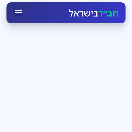
חב״ד
בישראל
חגי ומועדי ישראל
3
דקות קריאה
הזמן לעבוד בעצמנו
בחודש אלול הקדוש-ברוך-הוא יוצא כביכול מארמונו
ומתקרב לכל יהודי, מאיר לו פנים ומנגיש לו את עצמו. מי
שרק רוצה, יכול בן רגע לעמוד מול מלך מלכי המלכים
חדשות חב״ד
3
דקות קריאה
שבת שכולה משיח