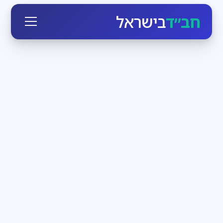
חב״ד
בישראל
חגי ומועדי ישראל
3
דקות קריאה
הזמן לעבוד בעצמנו
בחודש אלול הקדוש-ברוך-הוא יוצא כביכול מארמונו
ומתקרב לכל יהודי, מאיר לו פנים ומנגיש לו את עצמו. מי
שרק רוצה, יכול בן רגע לעמוד מול מלך מלכי המלכים
חדשות חב״ד
3
דקות קריאה
שבת שכולה משיח