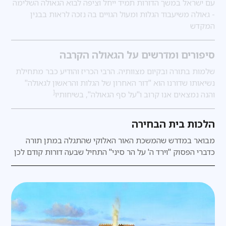
עם ישראל במשך הדורות תמיד ייחל וציפה לבוא הגאולה השלימה
- גאולה משיעבוד הגלות ומעול הגויים בה נזכה לראות בבנין
המקדש
סיפורים ומדרשים על הגאולה הקרבה
שלמות בתורה ובקיום מצוותיה. הרבי הכריז והודיע כבר מתחילת
נשיאותו שדורנו הוא "דור האחרון של הגלות והראשון לגאולה"
[
והנה נמצאים אנו קרוב ו"על סף הגאולה", בשיחותיו
הלכות בית הבחירה
מבואר במדרש
שהמשכת האור האלוקי שהתגלה במתן תורה
כדברי הפסוק "וירד ה' על הר סיני" התחיל שבעה דורות קודם לכן