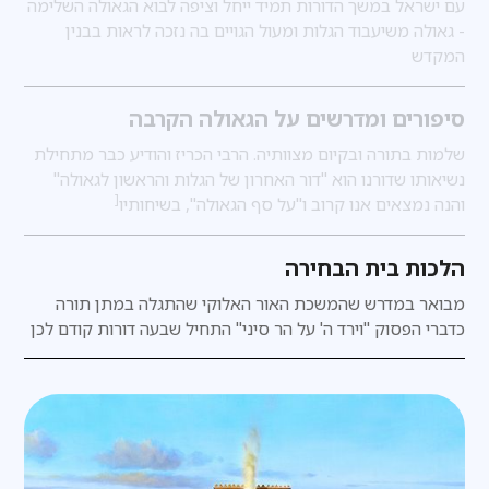
עם ישראל במשך הדורות תמיד ייחל וציפה לבוא הגאולה השלימה
- גאולה משיעבוד הגלות ומעול הגויים בה נזכה לראות בבנין
המקדש
סיפורים ומדרשים על הגאולה הקרבה
שלמות בתורה ובקיום מצוותיה. הרבי הכריז והודיע כבר מתחילת
נשיאותו שדורנו הוא "דור האחרון של הגלות והראשון לגאולה"
[
והנה נמצאים אנו קרוב ו"על סף הגאולה", בשיחותיו
הלכות בית הבחירה
מבואר במדרש
שהמשכת האור האלוקי שהתגלה במתן תורה
כדברי הפסוק "וירד ה' על הר סיני" התחיל שבעה דורות קודם לכן