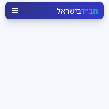
חב״ד
בישראל
חגי ומועדי ישראל
3
דקות קריאה
הזמן לעבוד בעצמנו
בחודש אלול הקדוש-ברוך-הוא יוצא כביכול מארמונו
ומתקרב לכל יהודי, מאיר לו פנים ומנגיש לו את עצמו. מי
שרק רוצה, יכול בן רגע לעמוד מול מלך מלכי המלכים
חדשות חב״ד
3
דקות קריאה
שבת שכולה משיח