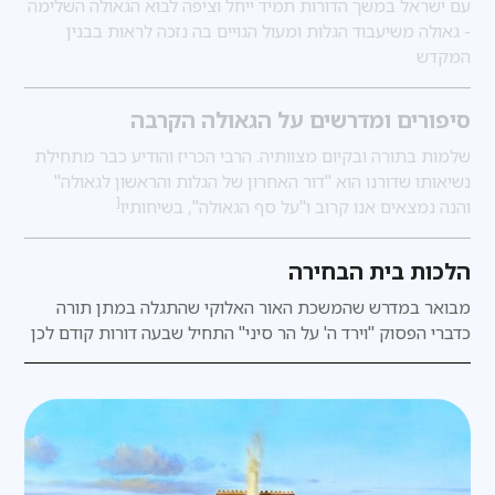
עם ישראל במשך הדורות תמיד ייחל וציפה לבוא הגאולה השלימה
- גאולה משיעבוד הגלות ומעול הגויים בה נזכה לראות בבנין
המקדש
סיפורים ומדרשים על הגאולה הקרבה
שלמות בתורה ובקיום מצוותיה. הרבי הכריז והודיע כבר מתחילת
נשיאותו שדורנו הוא "דור האחרון של הגלות והראשון לגאולה"
[
והנה נמצאים אנו קרוב ו"על סף הגאולה", בשיחותיו
הלכות בית הבחירה
מבואר במדרש
שהמשכת האור האלוקי שהתגלה במתן תורה
כדברי הפסוק "וירד ה' על הר סיני" התחיל שבעה דורות קודם לכן