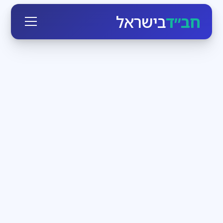
חב״ד
בישראל
חגי ומועדי ישראל
3
דקות קריאה
הזמן לעבוד בעצמנו
בחודש אלול הקדוש-ברוך-הוא יוצא כביכול מארמונו
ומתקרב לכל יהודי, מאיר לו פנים ומנגיש לו את עצמו. מי
שרק רוצה, יכול בן רגע לעמוד מול מלך מלכי המלכים
חדשות חב״ד
3
דקות קריאה
שבת שכולה משיח