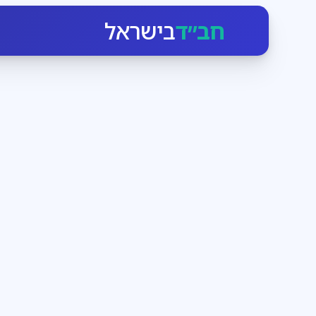
חב״ד
בישראל
חגי ומועדי ישראל
3
דקות קריאה
הזמן לעבוד בעצמנו
בחודש אלול הקדוש-ברוך-הוא יוצא כביכול מארמונו ומתקרב
ומנגיש לו את עצמו. מי שרק רוצה, יכול בן רגע לעמוד מו