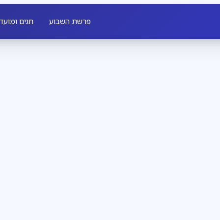
פרשת השבוע
חגים ומועד
חדשות חב״ד
3
דקות קריאה
שבת שכולה משיח
מגזין
3
דקות קריאה
להתחתן עם רחל, 
 לכל יהודי, מאיר לו פנים
ל מלך מלכי המלכים