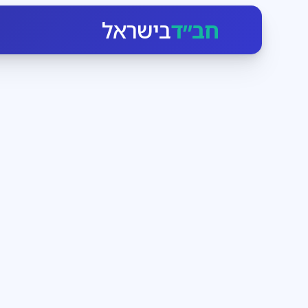
חב״ד
בישראל
חגי ומועדי ישראל
3
דקות קריאה
הזמן לעבוד בעצמנו
בחודש אלול הקדוש-ברוך-הוא יוצא כביכול מארמונו ומתקרב
ומנגיש לו את עצמו. מי שרק רוצה, יכול בן רגע לעמוד מו