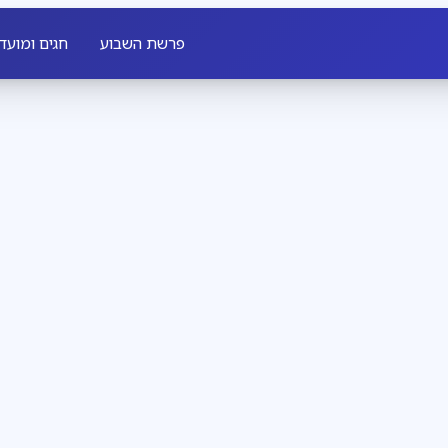
פרשת השבוע
חגים ומועד
חדשות חב״ד
3
דקות קריאה
שבת שכולה משיח
מגזין
3
דקות קריאה
להתחתן עם רחל, 
 לכל יהודי, מאיר לו פנים
ל מלך מלכי המלכים