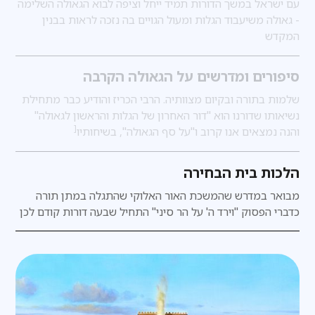
עם ישראל במשך הדורות תמיד ייחל וציפה לבוא הגאולה השלימה
- גאולה משיעבוד הגלות ומעול הגויים בה נזכה לראות בבנין
המקדש
סיפורים ומדרשים על הגאולה הקרבה
שלמות בתורה ובקיום מצוותיה. הרבי הכריז והודיע כבר מתחילת
נשיאותו שדורנו הוא "דור האחרון של הגלות והראשון לגאולה"
[
והנה נמצאים אנו קרוב ו"על סף הגאולה", בשיחותיו
הלכות בית הבחירה
מבואר במדרש
שהמשכת האור האלוקי שהתגלה במתן תורה
כדברי הפסוק "וירד ה' על הר סיני" התחיל שבעה דורות קודם לכן