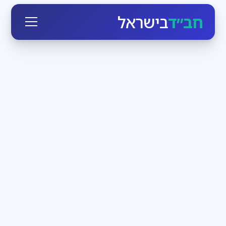
חב״ד
בישראל
חגי ומועדי ישראל
3
דקות קריאה
הזמן לעבוד בעצמנו
בחודש אלול הקדוש-ברוך-הוא יוצא כביכול מארמונו
ומתקרב לכל יהודי, מאיר לו פנים ומנגיש לו את עצמו. מי
שרק רוצה, יכול בן רגע לעמוד מול מלך מלכי המלכים
חדשות חב״ד
3
דקות קריאה
שבת שכולה משיח