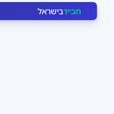
חב״ד
בישראל
חגי ומועדי ישראל
3
דקות קריאה
הזמן לעבוד בעצמנו
בחודש אלול הקדוש-ברוך-הוא יוצא כביכול מארמונו ומתקרב
ומנגיש לו את עצמו. מי שרק רוצה, יכול בן רגע לעמוד מו