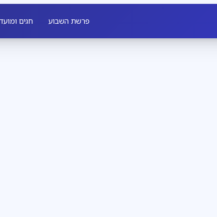
פרשת השבוע
חגים ומועד
חדשות חב״ד
3
דקות קריאה
שבת שכולה משיח
מגזין
3
דקות קריאה
להתחתן עם רחל, 
 לכל יהודי, מאיר לו פנים
ל מלך מלכי המלכים