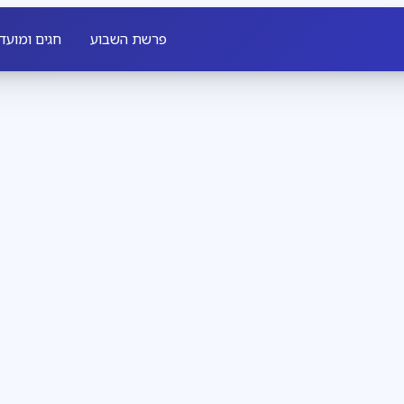
פרשת השבוע
חגים ומועד
חדשות חב״ד
3
דקות קריאה
שבת שכולה משיח
מגזין
3
דקות קריאה
 לכל יהודי, מאיר לו פנים
להתחתן עם רחל, 
ל מלך מלכי המלכים