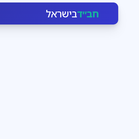
חב״ד
בישראל
חגי ומועדי ישראל
3
דקות קריאה
הזמן לעבוד בעצמנו
בחודש אלול הקדוש-ברוך-הוא יוצא כביכול מארמונו ומתקרב
ומנגיש לו את עצמו. מי שרק רוצה, יכול בן רגע לעמוד מו