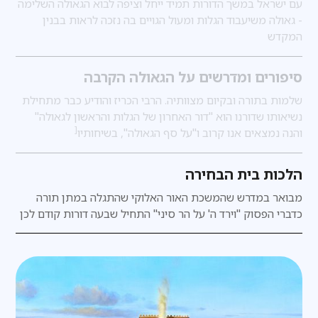
עם ישראל במשך הדורות תמיד ייחל וציפה לבוא הגאולה השלימה
- גאולה משיעבוד הגלות ומעול הגויים בה נזכה לראות בבנין
המקדש
סיפורים ומדרשים על הגאולה הקרבה
שלמות בתורה ובקיום מצוותיה. הרבי הכריז והודיע כבר מתחילת
נשיאותו שדורנו הוא "דור האחרון של הגלות והראשון לגאולה"
[
והנה נמצאים אנו קרוב ו"על סף הגאולה", בשיחותיו
הלכות בית הבחירה
מבואר במדרש
שהמשכת האור האלוקי שהתגלה במתן תורה
כדברי הפסוק "וירד ה' על הר סיני" התחיל שבעה דורות קודם לכן