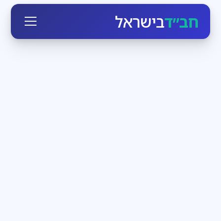
חב״ד
בישראל
חגי ומועדי ישראל
3
דקות קריאה
הזמן לעבוד בעצמנו
בחודש אלול הקדוש-ברוך-הוא יוצא כביכול מארמונו
ומתקרב לכל יהודי, מאיר לו פנים ומנגיש לו את עצמו. מי
שרק רוצה, יכול בן רגע לעמוד מול מלך מלכי המלכים
חדשות חב״ד
3
דקות קריאה
שבת שכולה משיח