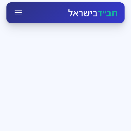
חב״ד
בישראל
חגי ומועדי ישראל
3
דקות קריאה
הזמן לעבוד בעצמנו
בחודש אלול הקדוש-ברוך-הוא יוצא כביכול מארמונו
ומתקרב לכל יהודי, מאיר לו פנים ומנגיש לו את עצמו. מי
שרק רוצה, יכול בן רגע לעמוד מול מלך מלכי המלכים
חדשות חב״ד
3
דקות קריאה
שבת שכולה משיח