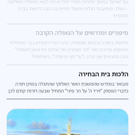
עם ישראל במשך הדורות תמיד ייחל וציפה לבוא הגאולה השלימה
- גאולה משיעבוד הגלות ומעול הגויים בה נזכה לראות בבנין
המקדש
סיפורים ומדרשים על הגאולה הקרבה
שלמות בתורה ובקיום מצוותיה. הרבי הכריז והודיע כבר מתחילת
נשיאותו שדורנו הוא "דור האחרון של הגלות והראשון לגאולה"
[
והנה נמצאים אנו קרוב ו"על סף הגאולה", בשיחותיו
הלכות בית הבחירה
מבואר במדרש
שהמשכת האור האלוקי שהתגלה במתן תורה
כדברי הפסוק "וירד ה' על הר סיני" התחיל שבעה דורות קודם לכן