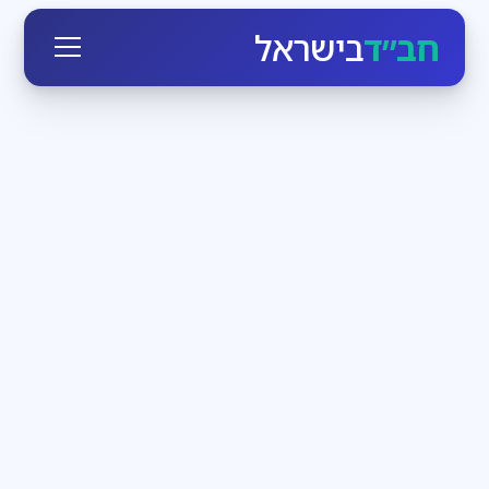
חב״ד
בישראל
חגי ומועדי ישראל
3
דקות קריאה
הזמן לעבוד בעצמנו
בחודש אלול הקדוש-ברוך-הוא יוצא כביכול מארמונו
ומתקרב לכל יהודי, מאיר לו פנים ומנגיש לו את עצמו. מי
שרק רוצה, יכול בן רגע לעמוד מול מלך מלכי המלכים
חדשות חב״ד
3
דקות קריאה
שבת שכולה משיח