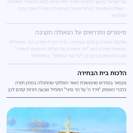
עם ישראל במשך הדורות תמיד ייחל וציפה לבוא הגאולה השלימה
- גאולה משיעבוד הגלות ומעול הגויים בה נזכה לראות בבנין
המקדש
סיפורים ומדרשים על הגאולה הקרבה
שלמות בתורה ובקיום מצוותיה. הרבי הכריז והודיע כבר מתחילת
נשיאותו שדורנו הוא "דור האחרון של הגלות והראשון לגאולה"
[
והנה נמצאים אנו קרוב ו"על סף הגאולה", בשיחותיו
הלכות בית הבחירה
מבואר במדרש
שהמשכת האור האלוקי שהתגלה במתן תורה
כדברי הפסוק "וירד ה' על הר סיני" התחיל שבעה דורות קודם לכן