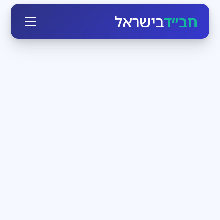
חב״ד
בישראל
חגי ומועדי ישראל
3
דקות קריאה
הזמן לעבוד בעצמנו
בחודש אלול הקדוש-ברוך-הוא יוצא כביכול מארמונו
ומתקרב לכל יהודי, מאיר לו פנים ומנגיש לו את עצמו. מי
שרק רוצה, יכול בן רגע לעמוד מול מלך מלכי המלכים
חדשות חב״ד
3
דקות קריאה
שבת שכולה משיח