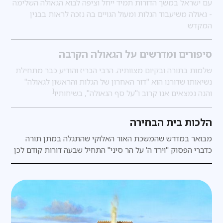
עם ישראל במשך הדורות תמיד ייחל וציפה לבוא הגאולה השלימה
- גאולה משיעבוד הגלות ומעול הגויים בה נזכה לראות בבנין
המקדש
סיפורים ומדרשים על הגאולה הקרבה
שלמות בתורה ובקיום מצוותיה. הרבי הכריז והודיע כבר מתחילת
נשיאותו שדורנו הוא "דור האחרון של הגלות והראשון לגאולה"
[
והנה נמצאים אנו קרוב ו"על סף הגאולה", בשיחותיו
הלכות בית הבחירה
מבואר במדרש
שהמשכת האור האלוקי שהתגלה במתן תורה
כדברי הפסוק "וירד ה' על הר סיני" התחיל שבעה דורות קודם לכן