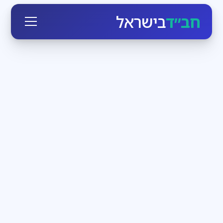
חב״ד
בישראל
חגי ומועדי ישראל
3
דקות קריאה
הזמן לעבוד בעצמנו
בחודש אלול הקדוש-ברוך-הוא יוצא כביכול מארמונו
ומתקרב לכל יהודי, מאיר לו פנים ומנגיש לו את עצמו. מי
שרק רוצה, יכול בן רגע לעמוד מול מלך מלכי המלכים
חדשות חב״ד
3
דקות קריאה
שבת שכולה משיח