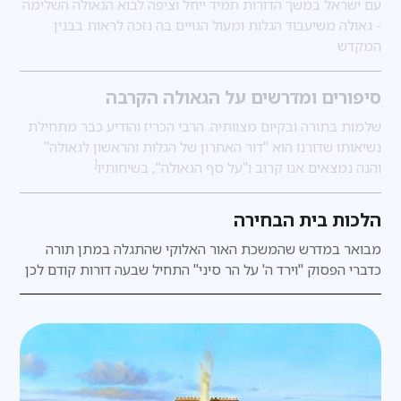
עם ישראל במשך הדורות תמיד ייחל וציפה לבוא הגאולה השלימה
- גאולה משיעבוד הגלות ומעול הגויים בה נזכה לראות בבנין
המקדש
סיפורים ומדרשים על הגאולה הקרבה
שלמות בתורה ובקיום מצוותיה. הרבי הכריז והודיע כבר מתחילת
נשיאותו שדורנו הוא "דור האחרון של הגלות והראשון לגאולה"
[
והנה נמצאים אנו קרוב ו"על סף הגאולה", בשיחותיו
הלכות בית הבחירה
מבואר במדרש
שהמשכת האור האלוקי שהתגלה במתן תורה
כדברי הפסוק "וירד ה' על הר סיני" התחיל שבעה דורות קודם לכן