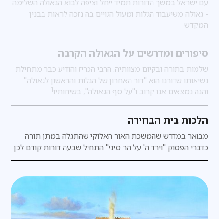
עם ישראל במשך הדורות תמיד ייחל וציפה לבוא הגאולה השלימה
- גאולה משיעבוד הגלות ומעול הגויים בה נזכה לראות בבנין
המקדש
סיפורים ומדרשים על הגאולה הקרבה
שלמות בתורה ובקיום מצוותיה. הרבי הכריז והודיע כבר מתחילת
נשיאותו שדורנו הוא "דור האחרון של הגלות והראשון לגאולה"
[
והנה נמצאים אנו קרוב ו"על סף הגאולה", בשיחותיו
הלכות בית הבחירה
מבואר במדרש
שהמשכת האור האלוקי שהתגלה במתן תורה
כדברי הפסוק "וירד ה' על הר סיני" התחיל שבעה דורות קודם לכן