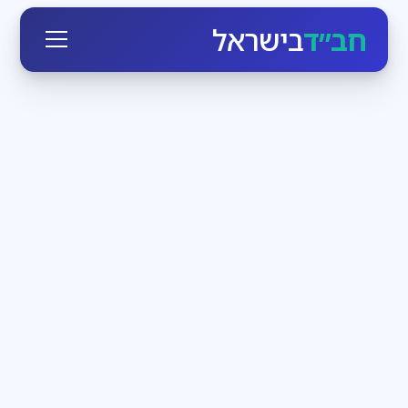
חב״ד
בישראל
חגי ומועדי ישראל
3
דקות קריאה
הזמן לעבוד בעצמנו
בחודש אלול הקדוש-ברוך-הוא יוצא כביכול מארמונו
ומתקרב לכל יהודי, מאיר לו פנים ומנגיש לו את עצמו. מי
שרק רוצה, יכול בן רגע לעמוד מול מלך מלכי המלכים
חדשות חב״ד
3
דקות קריאה
שבת שכולה משיח